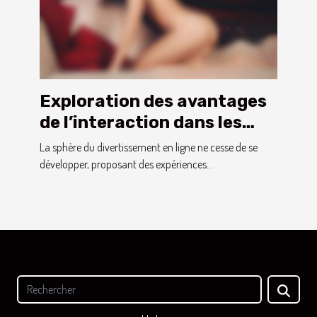
Exploration des avantages
de l’interaction dans les
jeux pour adultes en ligne
La sphère du divertissement en ligne ne cesse de se
développer, proposant des expériences...