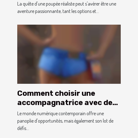
matériaux, entretien et
La quête d'une poupée réaliste peut s'avérer être une
achat
aventure passionnante, tant les options et...
Comment choisir une
accompagnatrice avec des
photos vérifiées
Le monde numérique contemporain offre une
panoplie d'opportunités, mais également son lot de
défis...