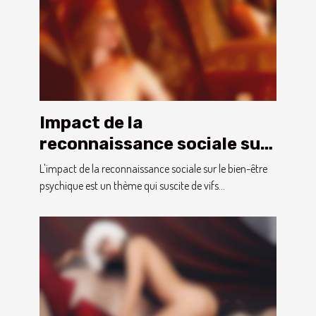
Impact de la
reconnaissance sociale sur
la santé mentale des
L'impact de la reconnaissance sociale sur le bien-être
transgenres
psychique est un thème qui suscite de vifs...