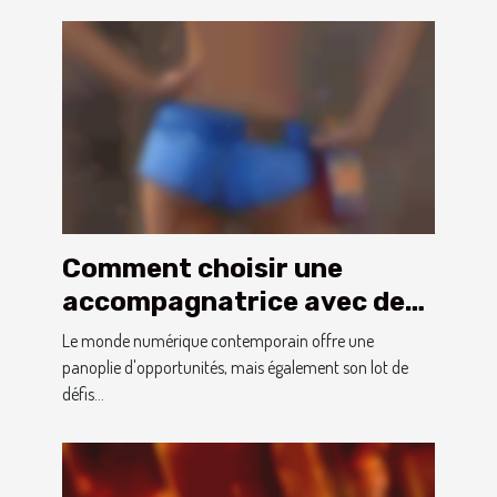
Comment choisir une
accompagnatrice avec des
photos vérifiées
Le monde numérique contemporain offre une
panoplie d'opportunités, mais également son lot de
défis...