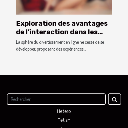
Exploration des avantages
de l’interaction dans les
jeux pour adultes en ligne
La sphère du divertissement en ligne ne cesse de se
développer, proposant des expériences...
Hetero
Fetish